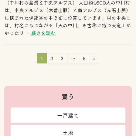
（中川村の全景と中央アルプス） 人口約4600人の中川村
は、中央アルプス（木曽山脈）と南アルプス（赤石山脈）
に挟まれた伊那谷の中ほどに位置しています。村の中央に
は、村名にもつながる「天の中川」を古称に持つ天竜川が
ゆったり …
続きを読む
投
固
固
固
固
1
2
3
…
5
»
定
定
定
定
稿
ペ
ペ
ペ
ペ
ー
ー
ー
ー
の
ジ
ジ
ジ
ジ
ペ
買う
ー
一戸建て
ジ
送
土地