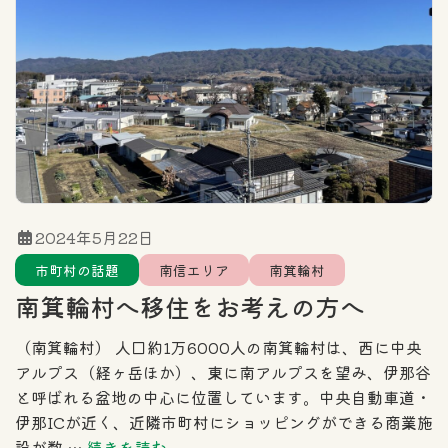
2024年5月22日
市町村の話題
南信エリア
南箕輪村
南箕輪村へ移住をお考えの方へ
（南箕輪村） 人口約1万6000人の南箕輪村は、西に中央
アルプス（経ヶ岳ほか）、東に南アルプスを望み、伊那谷
と呼ばれる盆地の中心に位置しています。中央自動車道・
伊那ICが近く、近隣市町村にショッピングができる商業施
設が数 …
続きを読む