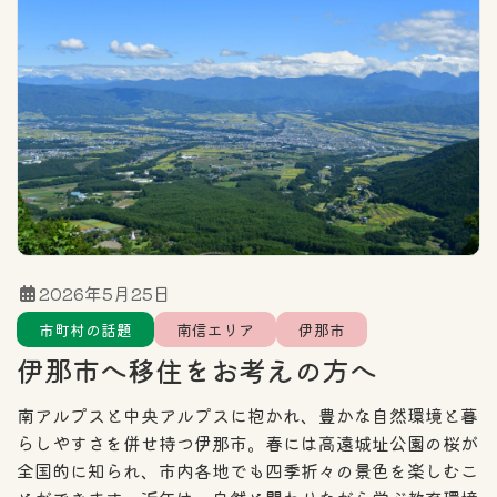
住まい探しのポイント
エリア
カテゴリー一覧
全域
北信エリア
東信エリア
2026年5月25日
市町村の話題
南信エリア
伊那市
中信エリア
南信エリア
伊那市へ移住をお考えの方へ
フリーワード検索
南アルプスと中央アルプスに抱かれ、豊かな自然環境と暮
らしやすさを併せ持つ伊那市。春には高遠城址公園の桜が
全国的に知られ、市内各地でも四季折々の景色を楽しむこ