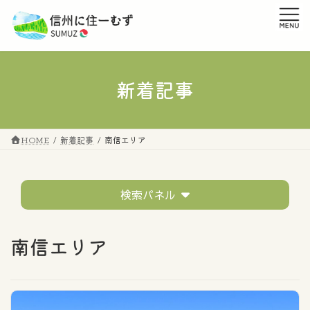
コ
ナ
ン
ビ
テ
ゲ
ン
ー
ツ
シ
へ
ョ
新着記事
ス
ン
キ
に
ッ
移
プ
動
HOME
新着記事
南信エリア
検索パネル
テーマ
南信エリア
すべてのタグ
市町村の話題
移住者の声
イベントレポート