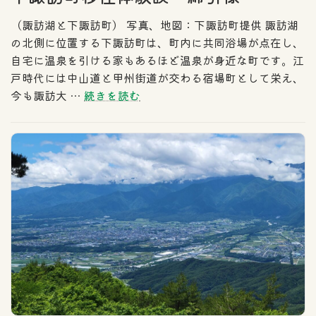
（諏訪湖と下諏訪町） 写真、地図：下諏訪町提供 諏訪湖
の北側に位置する下諏訪町は、町内に共同浴場が点在し、
自宅に温泉を引ける家もあるほど温泉が身近な町です。江
戸時代には中山道と甲州街道が交わる宿場町として栄え、
今も諏訪大 …
続きを読む