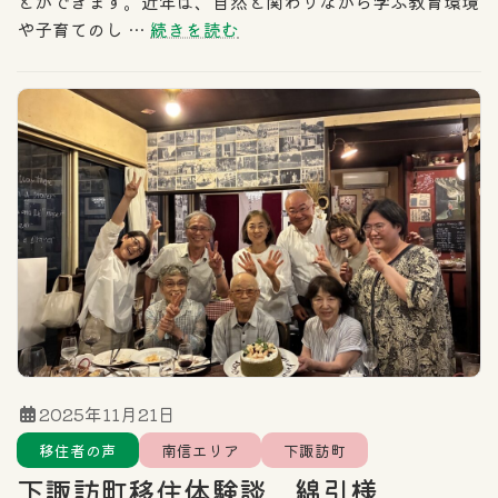
とができます。近年は、自然と関わりながら学ぶ教育環境
や子育てのし …
続きを読む
2025年11月21日
移住者の声
南信エリア
下諏訪町
下諏訪町移住体験談 綿引様