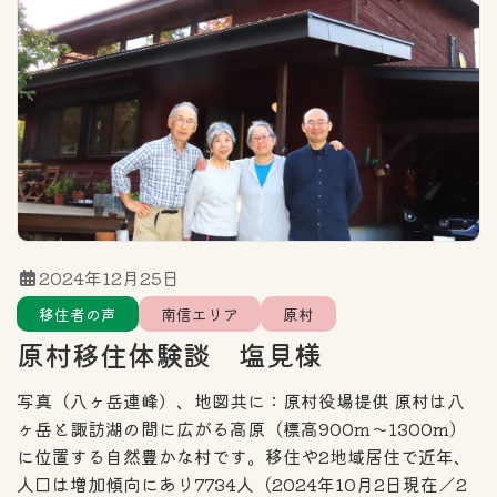
2024年12月25日
移住者の声
南信エリア
原村
原村移住体験談 塩見様
写真（八ヶ岳連峰）、地図共に：原村役場提供 原村は八
ヶ岳と諏訪湖の間に広がる高原（標高900m～1300m）
に位置する自然豊かな村です。移住や2地域居住で近年、
人口は増加傾向にあり7734人（2024年10月2日現在／2