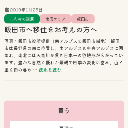
2019年1月25日
市町村の話題
南信エリア
飯田市
飯田市へ移住をお考えの方へ
写真：飯田市役所提供（南アルプスと飯田市街地） 飯田
市は長野県の南に位置し、南アルプスと中央アルプスに囲
まれ、南北には天竜川が貫き日本一の谷地形が広がってい
ます。豊かな自然と優れた景観で四季の変化に富み、山と
里と街の暮ら …
続きを読む
買う