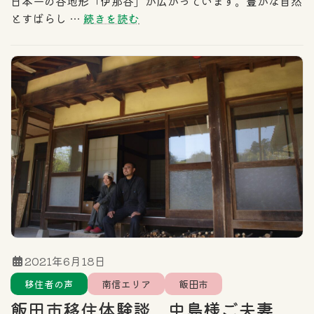
日本一の谷地形「伊那谷」が広がっています。豊かな自然
とすばらし …
続きを読む
2021年6月18日
移住者の声
南信エリア
飯田市
飯田市移住体験談 中島様ご夫妻