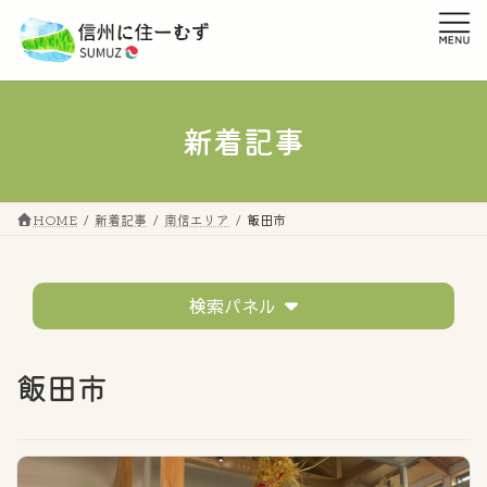
コ
ナ
ン
ビ
テ
ゲ
ン
ー
ツ
シ
へ
ョ
新着記事
ス
ン
キ
に
ッ
移
プ
動
HOME
新着記事
南信エリア
飯田市
検索パネル
テーマ
飯田市
すべてのタグ
市町村の話題
移住者の声
イベントレポート