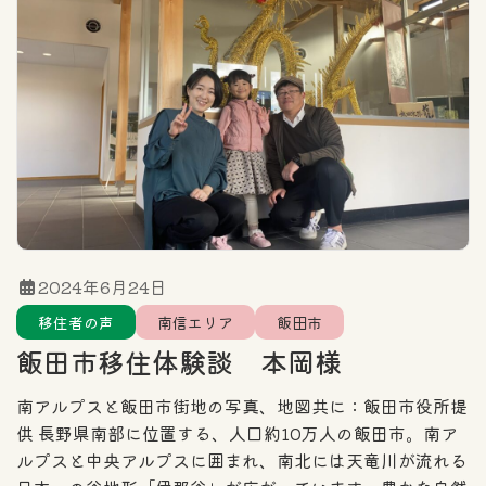
住まい探しのポイント
エリア
カテゴリー一覧
全域
北信エリア
東信エリア
2024年6月24日
移住者の声
南信エリア
飯田市
中信エリア
南信エリア
飯田市移住体験談 本岡様
フリーワード検索
南アルプスと飯田市街地の写真、地図共に：飯田市役所提
供 長野県南部に位置する、人口約10万人の飯田市。南ア
ルプスと中央アルプスに囲まれ、南北には天竜川が流れる