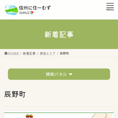
コ
ナ
ン
ビ
テ
ゲ
ン
ー
ツ
シ
へ
ョ
新着記事
ス
ン
キ
に
ッ
移
プ
動
HOME
新着記事
南信エリア
辰野町
検索パネル
テーマ
辰野町
すべてのタグ
市町村の話題
移住者の声
イベントレポート