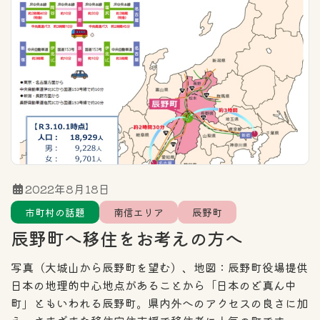
住まい探しのポイント
エリア
カテゴリー一覧
全域
北信エリア
東信エリア
2022年8月18日
市町村の話題
南信エリア
辰野町
中信エリア
南信エリア
辰野町へ移住をお考えの方へ
フリーワード検索
写真（大城山から辰野町を望む）、地図：辰野町役場提供
日本の地理的中心地点があることから「日本のど真ん中
町」ともいわれる辰野町。県内外へのアクセスの良さに加