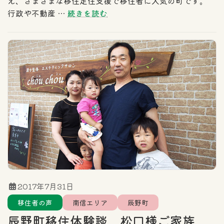
え、さまざまな移住定住支援で移住者に人気の町です。
行政や不動産 …
続きを読む
2017年7月31日
移住者の声
南信エリア
辰野町
辰野町移住体験談 松口様ご家族