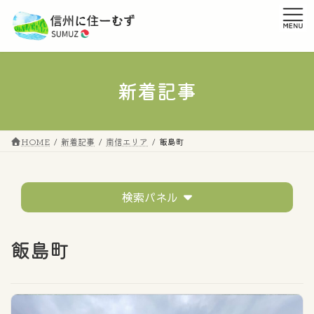
コ
ナ
ン
ビ
テ
ゲ
ン
ー
ツ
シ
へ
ョ
新着記事
ス
ン
キ
に
ッ
移
プ
動
HOME
新着記事
南信エリア
飯島町
検索パネル
テーマ
飯島町
すべてのタグ
市町村の話題
移住者の声
イベントレポート