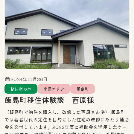
住まい探しのポイント
エリア
カテゴリー一覧
全域
北信エリア
東信エリア
2024年11月26日
移住者の声
南信エリア
飯島町
中信エリア
南信エリア
飯島町移住体験談 西原様
フリーワード検索
（飯島町で物件を購入し、改修した西原さん宅） 飯島町
では若者世代の定住を目的とした住宅の改修にあたり補助
金を交付しています。2023年度に補助金を活用したケー