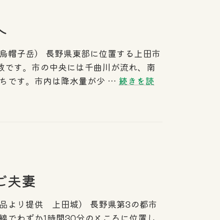
ア
へ
烏帽子岳） 長野県東部に位置する上田市
い数です。市の中央には千曲川が流れ、南
ちです。市内は降水量が少 …
続きを読
ご夫妻
品より提供 上田城） 長野県第3の都市
線でわずか1時間30分のところに位置し