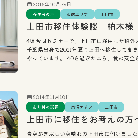
2015年10月29日
移住者の声
東信エリア
上田市
上田市移住体験談 柏木様
4県合同セミナーで、上田市に移住した柏外
千葉県出身で2011年夏に上田へ移住してき
やっています。 40を過ぎたころ、食の安全を
2014年11月10日
市町村の話題
東信エリア
上田市
上田市に移住をお考えの方
青空がまぶしい秋晴れの上田市に伺いました