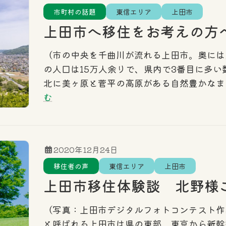
エリア
東信エリア
中信エリア
南信エリ
市町村の話題
東信エリア
上田市
上田市へ移住をお考えの方
（市の中央を千曲川が流れる上田市。奥には
の人口は15万人余りで、県内で3番目に多
北に美ヶ原と菅平の高原がある自然豊かなま
む
2020年12月24日
移住者の声
東信エリア
上田市
上田市移住体験談 北野様
（写真：上田市デジタルフォトコンテスト作
と呼ばれる上田市は県の東部、東京から新幹