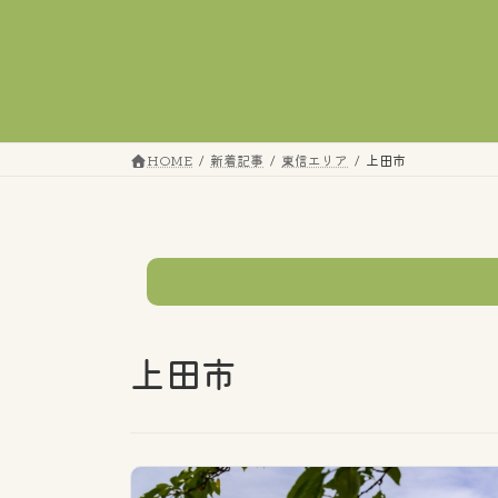
コ
ナ
ン
ビ
テ
ゲ
ン
ー
ツ
シ
へ
ョ
HOME
新着記事
東信エリア
上田市
ス
ン
キ
に
ッ
移
プ
動
テーマ
上田市
すべてのタグ
市町村の話題
エリア