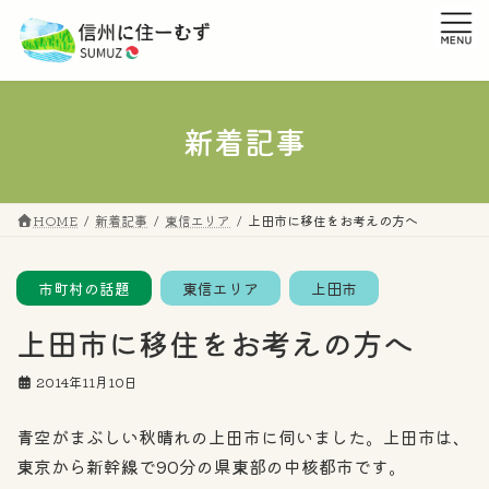
コ
ナ
ン
ビ
テ
ゲ
ン
ー
ツ
シ
へ
ョ
新着記事
ス
ン
キ
に
ッ
移
プ
動
HOME
新着記事
東信エリア
上田市に移住をお考えの方へ
市町村の話題
東信エリア
上田市
上田市に移住をお考えの方へ
2014年11月10日
青空がまぶしい秋晴れの上田市に伺いました。上田市は、
東京から新幹線で90分の県東部の中核都市です。