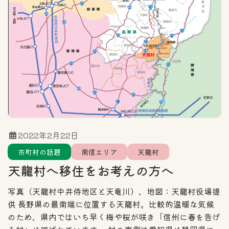
住まい探しのポイント
エリア
カテゴリー一覧
全域
北信エリア
東信エリア
2022年2月22日
市町村の話題
南信エリア
天龍村
中信エリア
南信エリア
天龍村へ移住をお考えの方へ
フリーワード検索
写真（天龍村中井侍地区と天竜川）、地図：天龍村役場提
供 長野県の最南端に位置する天龍村。比較的温暖な気候
のため、県内ではいち早く梅や桜が咲き「信州に春を告げ