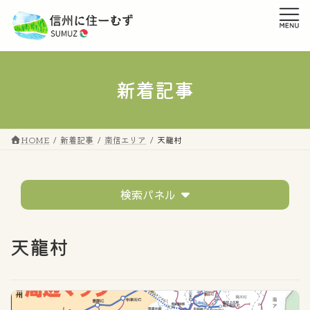
コ
ナ
ン
ビ
テ
ゲ
ン
ー
ツ
シ
へ
ョ
新着記事
ス
ン
キ
に
ッ
移
プ
動
HOME
新着記事
南信エリア
天龍村
検索パネル
テーマ
天龍村
すべてのタグ
市町村の話題
移住者の声
イベントレポート