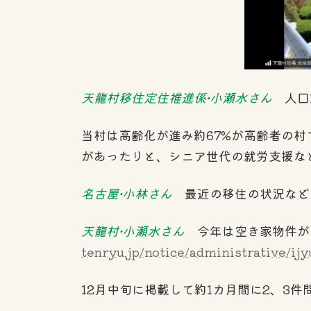
天龍村移住定住推進係•小瀬水さん
人口1
当村は高齢化が進み約67%が高齢者の
があったりと、シニア世代の就労支援な
名古屋•小林さん
最近の移住の状況など
天龍村•小瀬水さん
今年は空き家物件が
tenryu.jp/notice/administrative/ijy
12月中旬に掲載して約1カ月間に2、3