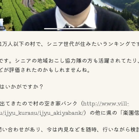
万人以下の村で、シニア世代が住みたいランキングで
村です。シニアの地域おこし協力隊の方も活躍されてた
どが評価されたのかもしれませんね。
はいかがですか？
出てきたので村の空き家バンク（
http://www.vill-
u/ijyu_kurasu/ijyu_akiyabank/
）の他に県の「楽園
件問い合わせがあり、今は内見などを随時、行いながら