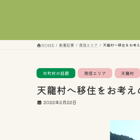
コ
ナ
ン
ビ
テ
ゲ
ン
ー
ツ
シ
へ
ョ
HOME
新着記事
南信エリア
天龍村へ移住をお考
ス
ン
キ
に
ッ
移
プ
動
市町村の話題
南信エリア
天龍村
天龍村へ移住をお考え
2022年2月22日