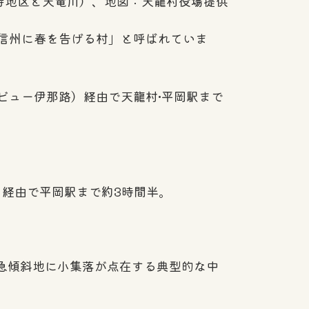
侍地区と天竜川）、地図：天龍村役場提供
信州に春を告げる村」と呼ばれていま
ビュー伊那路）経由で天龍村•平岡駅まで
）経由で平岡駅まで約3時間半。
岸の急傾斜地に小集落が点在する典型的な中