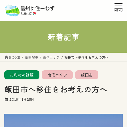
コ
ナ
ン
ビ
テ
ゲ
ン
ー
ツ
シ
へ
ョ
新着記事
ス
ン
キ
に
ッ
移
プ
動
HOME
新着記事
南信エリア
飯田市へ移住をお考えの方へ
市町村の話題
南信エリア
飯田市
飯田市へ移住をお考えの方へ
2019年1月25日