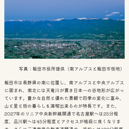
写真：飯田市役所提供（南アルプスと飯田市街地）
飯田市は長野県の南に位置し、南アルプスと中央アルプス
に囲まれ、南北には天竜川が貫き日本一の谷地形が広がっ
ています。豊かな自然と優れた景観で四季の変化に富み、
山と里と街の暮らしを満喫出来るのが特長です。また、
2027年のリニア中央新幹線開通で名古屋駅へは25分程
度、品川駅へは45分程度とアクセスが格段に良くなりま
す。さらに三遠南信自動車道開通で、浜松へは120分程度