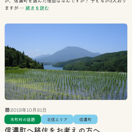
が、信濃町を選んだ理由はなんですか？ 子どもが3人おり
ますが …
続きを読む
2013年10月31日
市町村の話題
北信エリア
信濃町
信濃町へ移住をお考えの方へ