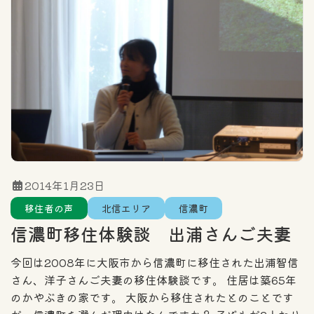
住まい探しのポイント
エリア
カテゴリー一覧
全域
北信エリア
東信エリア
2014年1月23日
移住者の声
北信エリア
信濃町
中信エリア
南信エリア
信濃町移住体験談 出浦さんご夫妻
フリーワード検索
今回は2008年に大阪市から信濃町に移住された出浦智信
さん、洋子さんご夫妻の移住体験談です。 住居は築65年
のかやぶきの家です。 大阪から移住されたとのことです