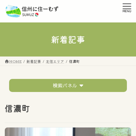
コ
ナ
ン
ビ
テ
ゲ
ン
ー
ツ
シ
へ
ョ
新着記事
ス
ン
キ
に
ッ
移
プ
動
HOME
新着記事
北信エリア
信濃町
検索パネル
テーマ
信濃町
すべてのタグ
市町村の話題
移住者の声
イベントレポート