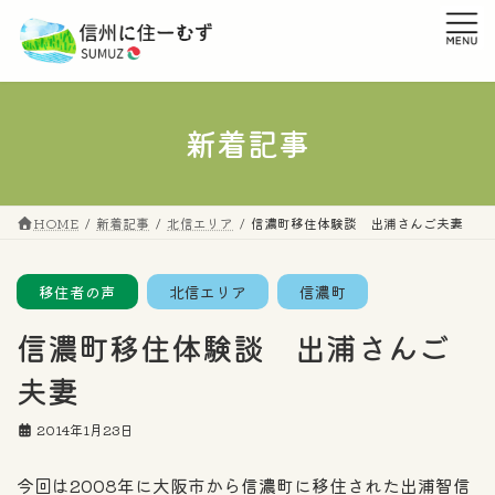
コ
ナ
ン
ビ
テ
ゲ
ン
ー
ツ
シ
へ
ョ
新着記事
ス
ン
キ
に
ッ
移
プ
動
HOME
新着記事
北信エリア
信濃町移住体験談 出浦さんご夫妻
移住者の声
北信エリア
信濃町
信濃町移住体験談 出浦さんご
夫妻
2014年1月23日
今回は2008年に大阪市から信濃町に移住された出浦智信