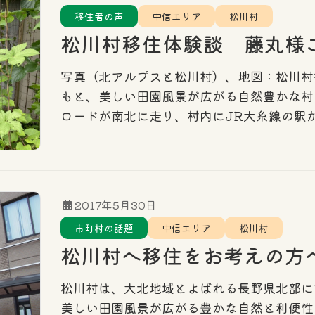
エリア
東信エリア
中信エリア
南信エリ
移住者の声
中信エリア
松川村
松川村移住体験談 藤丸様
写真（北アルプスと松川村）、地図：松川村
もと、美しい田園風景が広がる自然豊かな村
ロードが南北に走り、村内にJR大糸線の駅
2017年5月30日
市町村の話題
中信エリア
松川村
松川村へ移住をお考えの方
松川村は、大北地域とよばれる長野県北部に
美しい田園風景が広がる豊かな自然と利便性