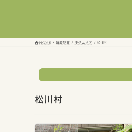
コ
ナ
ン
ビ
テ
ゲ
ン
ー
ツ
シ
へ
ョ
HOME
新着記事
中信エリア
松川村
ス
ン
キ
に
ッ
移
プ
動
テーマ
松川村
すべてのタグ
市町村の話題
エリア