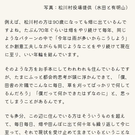
写真：松川村役場提供（水田と有明山）
例えば、松川村の方は90歳になっても畑に出ているんで
すよね。たぶん70年ぐらいは畑をやり続けて毎年、同じ
ようなパターンの中で「今年は雨が多いからこうしよう」
とか創意工夫しながらも同じようなことをやり続けて現在
に至り、いい年輪を結んでいます。
そのような方をお手本にしてわれわれも住んでいるんです
が、たまにふっと都会的思考が頭に浮かんできて、「僕、
田舎の片隅でこんなに毎日、草を刈ってばっかりで何して
るんだろう」「僕だって何かできたはずなのに」と、思っ
てしまうことがあるんです。
でも多分、この辺に住んでいる方はそういうものを超え
て、毎日毎日、畑や田んぼに出て何十年も繰り返して今に
至って、それで現状を受け止めて生きているということな