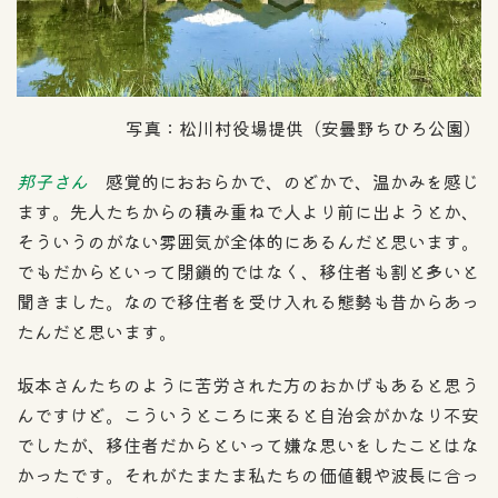
写真：松川村役場提供（安曇野ちひろ公園）
邦子さん
感覚的におおらかで、のどかで、温かみを感じ
ます。先人たちからの積み重ねで人より前に出ようとか、
そういうのがない雰囲気が全体的にあるんだと思います。
でもだからといって閉鎖的ではなく、移住者も割と多いと
聞きました。なので移住者を受け入れる態勢も昔からあっ
たんだと思います。
坂本さんたちのように苦労された方のおかげもあると思う
んですけど。こういうところに来ると自治会がかなり不安
でしたが、移住者だからといって嫌な思いをしたことはな
かったです。それがたまたま私たちの価値観や波長に合っ