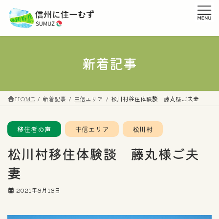
コ
ナ
ン
ビ
テ
ゲ
ン
ー
ツ
シ
へ
ョ
新着記事
ス
ン
キ
に
ッ
移
プ
動
HOME
新着記事
中信エリア
松川村移住体験談 藤丸様ご夫妻
移住者の声
中信エリア
松川村
松川村移住体験談 藤丸様ご夫
妻
2021年8月18日