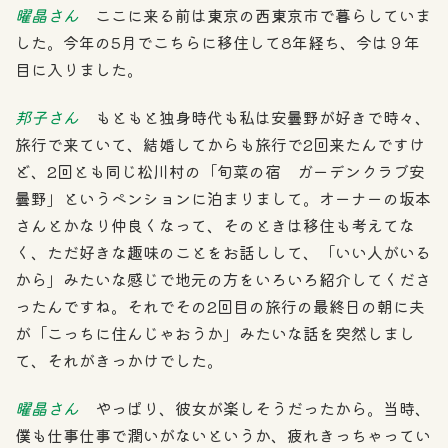
曜晶さん
ここに来る前は東京の西東京市で暮らしていま
した。今年の5月でこちらに移住して8年経ち、今は９年
目に入りました。
邦子さん
もともと独身時代も私は安曇野が好きで時々、
旅行で来ていて、結婚してからも旅行で2回来たんですけ
ど、2回とも同じ松川村の「旬菜の宿 ガーデンクラブ安
曇野」というペンションに泊まりまして。オーナーの坂本
さんとかなり仲良くなって、そのときは移住も考えてな
く、ただ好きな趣味のことをお話しして、「いい人がいる
から」みたいな感じで地元の方をいろいろ紹介してくださ
ったんですね。それでその2回目の旅行の最終日の朝に夫
が「こっちに住んじゃおうか」みたいな話を突然しまし
て、それがきっかけでした。
曜晶さん
やっぱり、彼女が楽しそうだったから。当時、
僕も仕事仕事で潤いがないというか、疲れきっちゃってい