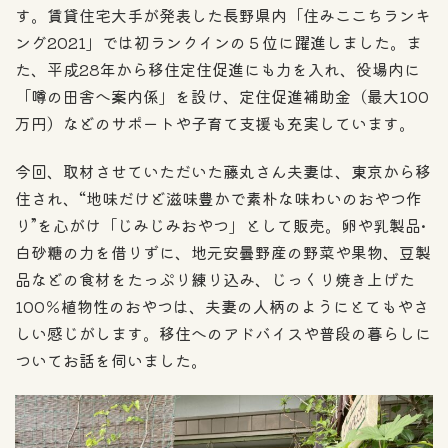
す。賃貸住宅大手が発表した長野県内「住みここちランキ
ング2021」では初ランクインの５位に躍進しました。ま
た、平成28年から移住定住促進にも力を入れ、役場内に
「噂の田舎へ案内係」を設け、定住促進補助金（最大100
万円）などのサポートや子育て支援も充実しています。
今回、取材させていただいた藤丸さん夫妻は、東京から移
住され、“地味だけど滋味豊かで素朴な味わいのおやつ作
り”を心がけ「じみじみおやつ」として販売。卵や乳製品•
白砂糖の力を借りずに、地元安曇野産の野菜や果物、豆製
品などの食材をたっぷり練り込み、じっくり焼き上げた
100％植物性のおやつは、夫妻の人柄のようにとてもやさ
しい感じがします。移住へのアドバイスや普段の暮らしに
ついてお話を伺いました。