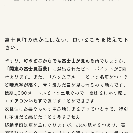
l
富士見町のほかにはない、良いところを教えて下
さい。
やはり、
町のどこからでも富士山が見える
所でしょうか。
「関東の富士見百景」
に選出されたビューポイントが3箇
所あります。また、「八ヶ岳ブルー」という名前がつくほ
ど
晴天率が高く
、青く澄んだ空が見られるのも魅力です。
標高1,000メートルという土地なので、夏はとにかく涼し
く
エアコンいらず
で過ごすことができます。
衣食住に必要なものは中心地にまとまっているので、特別
に不便だと感じたことはありません。
移動手段は車が主になりますが、JRの駅が３つあり、高
速道路のインターチェンジもすぐ近くにあります。
デマン