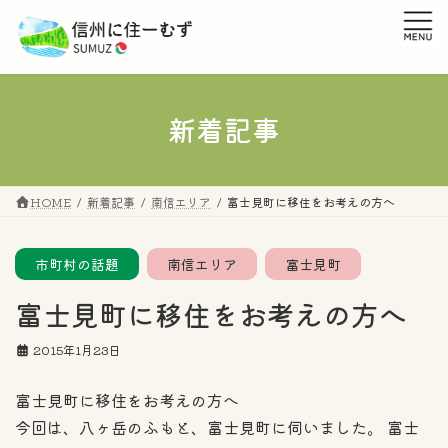
コ
ナ
ン
ビ
テ
ゲ
ン
ー
ツ
シ
へ
ョ
新着記事
ス
ン
キ
に
ッ
移
プ
動
HOME
新着記事
南信エリア
富士見町に移住をお考えの方へ
市町村の話題
南信エリア
富士見町
富士見町に移住をお考えの方へ
2015年1月23日
富士見町に移住をお考えの方へ
今回は、八ヶ岳のふもと、富士見町に伺いました。 富士