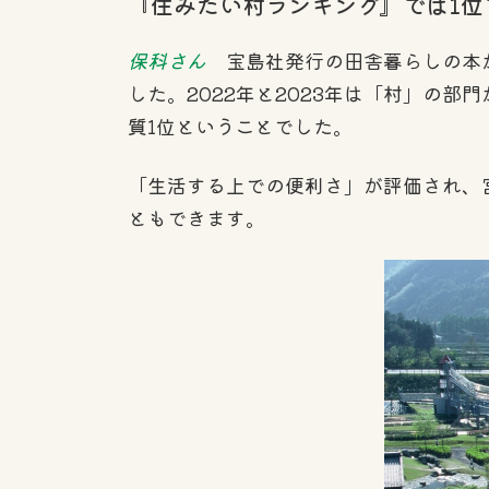
『住みたい村ランキング』では1位
保科さん
宝島社発行の田舎暮らしの本が
した。2022年と2023年は「村」の
質1位ということでした。
「生活する上での便利さ」が評価され、
ともできます。