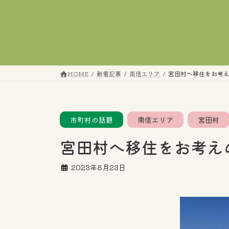
コ
ナ
ン
ビ
テ
ゲ
ン
ー
ツ
シ
へ
ョ
HOME
新着記事
南信エリア
宮田村へ移住をお考
ス
ン
キ
に
ッ
移
プ
動
市町村の話題
南信エリア
宮田村
宮田村へ移住をお考え
2023年8月23日