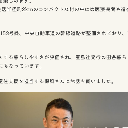
も楽しめます。
㎢。生活半径約2kmのコンパクトな村の中には医療機関や
道153号線、中央自動車道の幹線道路が整備されており
とする暮らしやすさが評価され、宝島社発行の田舎暮ら
にもなっています。
定住支援を担当する保科さんにお話を伺いました。