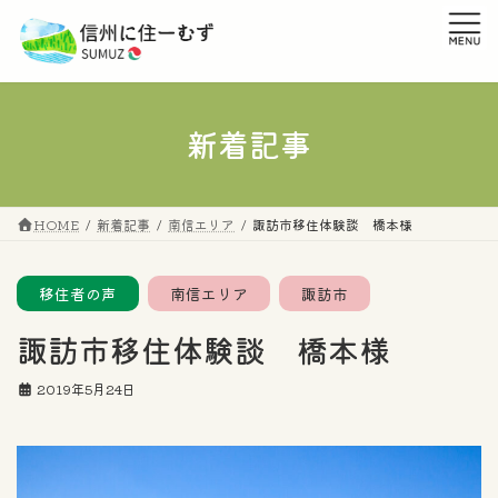
コ
ナ
ン
ビ
テ
ゲ
ン
ー
ツ
シ
へ
ョ
新着記事
ス
ン
キ
に
ッ
移
プ
動
HOME
新着記事
南信エリア
諏訪市移住体験談 橋本様
移住者の声
南信エリア
諏訪市
諏訪市移住体験談 橋本様
2019年5月24日