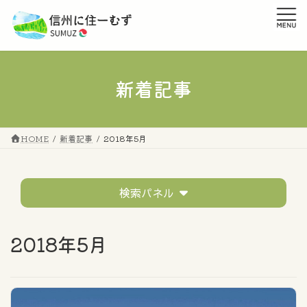
コ
ナ
ン
ビ
テ
ゲ
ン
ー
ツ
シ
へ
ョ
新着記事
ス
ン
キ
に
ッ
移
プ
動
HOME
新着記事
2018年5月
検索パネル
テーマ
2018年5月
すべてのタグ
市町村の話題
移住者の声
イベントレポート