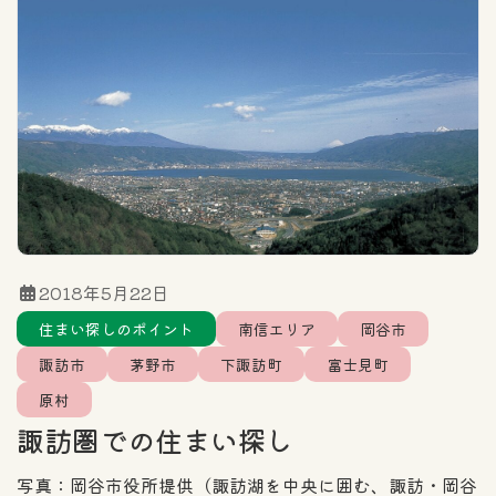
住まい探しのポイント
エリア
カテゴリー一覧
全域
北信エリア
東信エリア
2018年5月22日
住まい探しのポイント
南信エリア
岡谷市
中信エリア
南信エリア
諏訪市
茅野市
下諏訪町
富士見町
原村
フリーワード検索
諏訪圏での住まい探し
写真：岡谷市役所提供（諏訪湖を中央に囲む、諏訪・岡谷