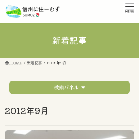
コ
ナ
ン
ビ
テ
ゲ
ン
ー
ツ
シ
へ
ョ
新着記事
ス
ン
キ
に
ッ
移
プ
動
HOME
新着記事
2012年9月
検索パネル
テーマ
2012年9月
すべてのタグ
市町村の話題
移住者の声
イベントレポート