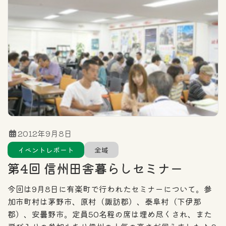
住まい探しのポイント
エリア
カテゴリー一覧
全域
北信エリア
東信エリア
2012年9月8日
イベントレポート
全域
中信エリア
南信エリア
第4回 信州田舎暮らしセミナー
フリーワード検索
今回は9月8日に有楽町で行われたセミナーについて。参
加市町村は茅野市、原村（諏訪郡）、泰阜村（下伊那
郡）、安曇野市。定員50名程の席は埋め尽くされ、また