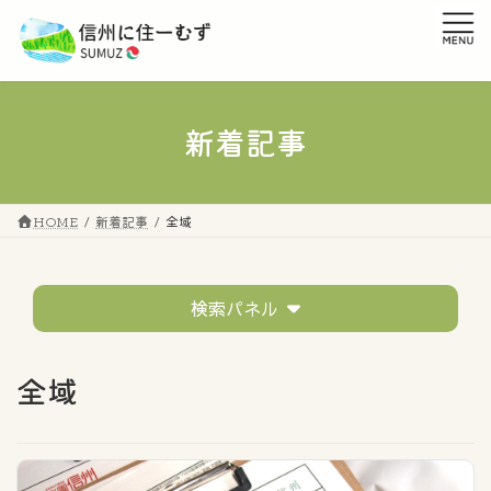
コ
ナ
ン
ビ
テ
ゲ
ン
ー
ツ
シ
へ
ョ
新着記事
ス
ン
キ
に
ッ
移
プ
動
HOME
新着記事
全域
検索パネル
テーマ
全域
すべてのタグ
市町村の話題
移住者の声
イベントレポート