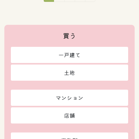
定
定
定
定
稿
ペ
ペ
ペ
ペ
ー
ー
ー
ー
の
ジ
ジ
ジ
ジ
ペ
買う
ー
一戸建て
ジ
送
土地
り
マンション
店舗