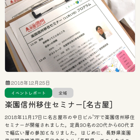
住まい探しのポイント
エリア
カテゴリー一覧
全域
北信エリア
東信エリア
2018年12月25日
イベントレポート
全域
中信エリア
南信エリア
楽園信州移住セミナー[名古屋]
フリーワード検索
2018年11月17日に名古屋市の中日ビル’7Fで楽園信州移住
セミナーが開催されました。定員30名の20代から60代ま
で幅広い層の参加となりました。 はじめに、長野県楽園