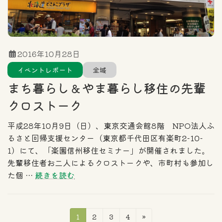
2016年10月28日
イベントレポート
全域
まち暮らし＆やま暮らし移住の先輩
クロストーク
平成28年10月9日（日）、東京交通会館8階 NPO法人ふ
るさと回帰支援センター（東京都千代田区有楽町2-10-
1）にて、「楽園信州移住セミナー」が開催されました。
先輩移住者お二人によるクロストークや、市町村も参加し
た個 …
続きを読む
投
固
固
固
固
1
2
3
4
»