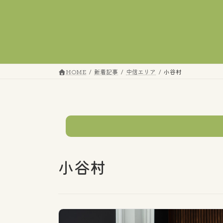
コ
ナ
ン
ビ
テ
ゲ
ン
ー
ツ
シ
へ
ョ
HOME
新着記事
中信エリア
小谷村
ス
ン
キ
に
ッ
移
プ
動
テーマ
小谷村
すべてのタグ
市町村の話題
エリア