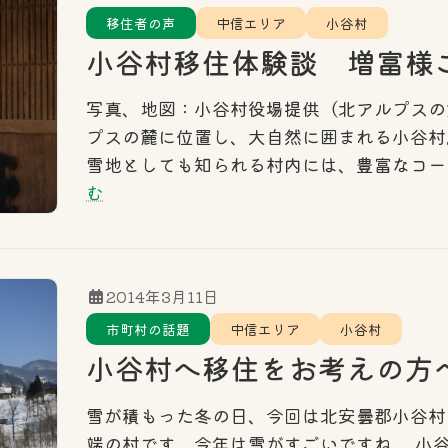
エリア
東信エリア
中信エリア
南信エリ
移住者の声
中信エリア
小谷村
小谷村移住体験談 増富様
写真、地図：小谷村役場提供（北アルプスの
プスの麓に位置し、大自然に囲まれる小谷村
雪地としても知られる村内には、豊富なコー
む
2014年3月11日
市町村の話題
中信エリア
小谷村
小谷村へ移住をお考えの方
雪が積もった冬の日、今回は北安曇郡小谷村
端の村です。今年は雪がすごいですね。 小