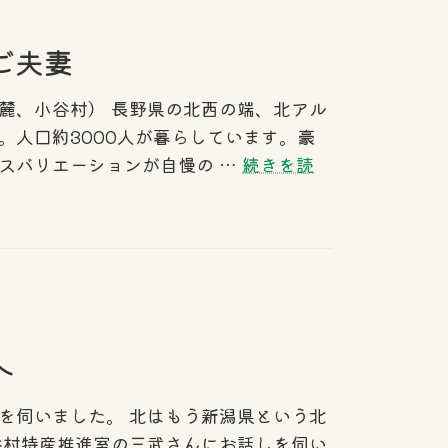
ア
ご夫妻
麓、小谷村） 長野県の北西の端、北アル
。人口約3000人が暮らしています。豪
スバリエーションが自慢の …
続きを読
へ
を伺いました。 北はもう新潟県という北
谷村特産推進室の三武さんにお話しを伺い