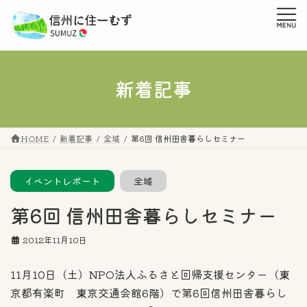
コ
ナ
ン
ビ
テ
ゲ
ン
ー
ツ
シ
へ
ョ
新着記事
ス
ン
キ
に
ッ
移
プ
動
HOME
新着記事
全域
第6回 信州田舎暮らしセミナー
イベントレポート
全域
第6回 信州田舎暮らしセミナー
2012年11月10日
11月10日（土）NPO法人ふるさと回帰支援センター（東
京都有楽町 東京交通会館6階）で第6回信州田舎暮らし