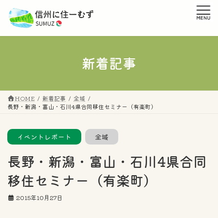
コ
ナ
ン
ビ
テ
ゲ
ン
ー
ツ
シ
へ
ョ
新着記事
ス
ン
キ
に
ッ
移
プ
動
HOME
新着記事
全域
長野・新潟・富山・石川4県合同移住セミナー（有楽町）
イベントレポート
全域
長野・新潟・富山・石川4県合同
移住セミナー（有楽町）
2015年10月27日