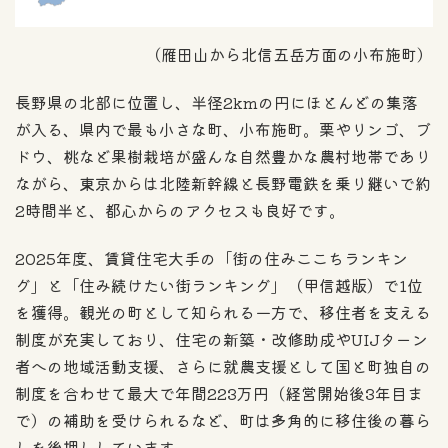
（雁田山から北信五岳方面の小布施町）
長野県の北部に位置し、半径2kmの円にほとんどの集落
が入る、県内で最も小さな町、小布施町。栗やリンゴ、ブ
ドウ、桃など果樹栽培が盛んな自然豊かな農村地帯であり
ながら、東京からは北陸新幹線と長野電鉄を乗り継いで約
2時間半と、都心からのアクセスも良好です。
2025年度、賃貸住宅大手の「街の住みここちランキン
グ」と「住み続けたい街ランキング」（甲信越版）で1位
を獲得。観光の町として知られる一方で、移住者を支える
制度が充実しており、住宅の新築・改修助成やUIJターン
者への地域活動支援、さらに就農支援として国と町独自の
制度を合わせて最大で年間223万円（経営開始後3年目ま
で）の補助を受けられるなど、町は多角的に移住後の暮ら
しを後押ししています。