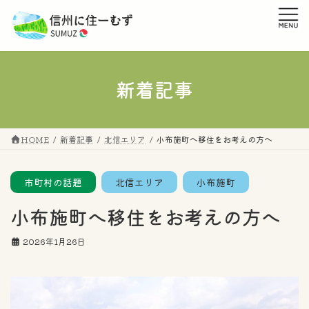
コ
ナ
ン
ビ
テ
ゲ
ン
ー
ツ
シ
へ
ョ
新着記事
ス
ン
キ
に
ッ
移
プ
動
HOME
新着記事
北信エリア
小布施町へ移住をお考えの方へ
市町村の話題
北信エリア
小布施町
小布施町へ移住をお考えの方へ
2026年1月26日