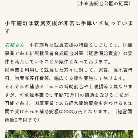
（小布施総合公園の紅葉）
小布施町は就農支援が非常に手厚いと伺っていま
す
石﨑さん
小布施町の就農支援の特徴としましては、国庫
事業である新規就農者育成総合対策（経営開始資金）の要
件を満たしていることが条件となっております。
同事業を利用して就農した方々に対して、家賃、農地賃借
料、物産展等経費等、幅広く支援を実施しております。
それぞれの補助メニューの補助割合や上限額等は異なりま
すが、町単独事業では年間73万円の補助を受けることが
可能であり、国庫事業である経営開始資金も合わせると年
間で受けられる補助総額は223万円となります。（経営開
始後3年目まで）