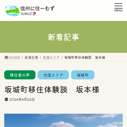
コ
ナ
ン
ビ
テ
ゲ
ン
ー
ツ
シ
へ
ョ
新着記事
ス
ン
キ
に
ッ
移
プ
動
HOME
新着記事
北信エリア
坂城町移住体験談 坂本様
移住者の声
北信エリア
坂城町
坂城町移住体験談 坂本様
2024年4月22日