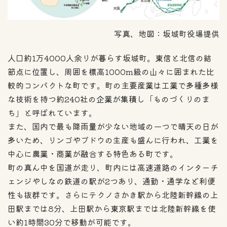
写真、地図：坂城町役場提供
人口約1万4000人余りが暮らす坂城町。東信と北信の結
節点に位置し、周囲を標高1000m級の山々に囲まれた比
較的コンパクトな町です。町の主要産業は工業で多種多様
な技術を持つ約240社の企業が集積し「ものづくりのま
ち」と呼ばれています。
また、国内で最も降雨量が少ない地域の一つで晴天の日が
多いため、リンゴやブドウの生産も盛んに行われ、工業を
中心に農業・商業が融合する特色ある町です。
町の真ん中を国道が走り、町内には高速道路のインターチ
ェンジやしなの鉄道の駅が2つあり、通勤・通学など利便
性も抜群です。さらにテクノさかき駅から北陸新幹線の上
田駅までは8分、上田駅から東京駅までは北陸新幹線を使
い約1時間30分で移動が可能です。