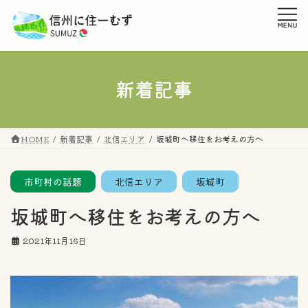
コ
ナ
ン
ビ
テ
ゲ
ン
ー
ツ
シ
へ
ョ
新着記事
ス
ン
キ
に
ッ
移
プ
動
HOME
新着記事
北信エリア
坂城町へ移住をお考えの方へ
市町村の話題
北信エリア
坂城町
坂城町へ移住をお考えの方へ
2021年11月16日