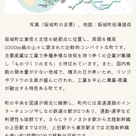
写真（坂城町の全景）、地図：坂城町役場提供
坂城町は東信と北信の結節点に位置し、周囲を標高
1000m級の山々に囲まれた比較的コンパクトな町です。
主要産業は工業で多種多様な技術を持つ多くの企業が集積
し「ものづくりのまち」と呼ばれています。また、国内有
数の降水量が少ない地域で、晴天の日が多いため、リンゴ
やブドウの生産が盛んに行われ、工業を中心に農業•商業
が融合する特色ある町です。
町の中央を国道が南北に縦断し、町内には高速道路のイン
ターチェンジやしなの鉄道の駅が2つあり、通勤•通学など
利便性も抜群です。さらにテクノさかき駅から北陸新幹線
の上田駅までは8分、上田駅から東京駅までは北陸新幹線
を使い約1時間30分で移動が可能です。