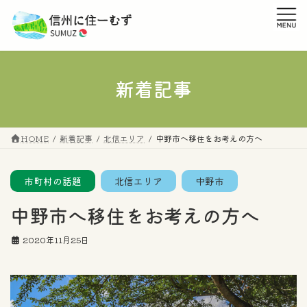
コ
ナ
ン
ビ
テ
ゲ
ン
ー
ツ
シ
へ
ョ
新着記事
ス
ン
キ
に
ッ
移
プ
動
HOME
新着記事
北信エリア
中野市へ移住をお考えの方へ
市町村の話題
北信エリア
中野市
中野市へ移住をお考えの方へ
2020年11月25日