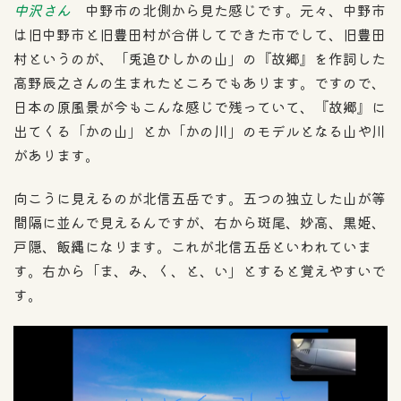
中沢さん
中野市の北側から見た感じです。元々、中野市
は旧中野市と旧豊田村が合併してできた市でして、旧豊田
村というのが、「兎追ひしかの山」の『故郷』を作詞した
高野辰之さんの生まれたところでもあります。ですので、
日本の原風景が今もこんな感じで残っていて、『故郷』に
出てくる「かの山」とか「かの川」のモデルとなる山や川
があります。
向こうに見えるのが北信五岳です。五つの独立した山が等
間隔に並んで見えるんですが、右から斑尾、妙高、黒姫、
戸隠、飯縄になります。これが北信五岳といわれていま
す。右から「ま、み、く、と、い」とすると覚えやすいで
す。