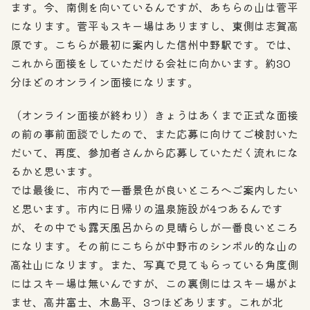
ます。今、南側を向いているんですが、あちらの山は菅平
になります。菅平もスキー場はありますし、東側は志賀高
原です。こちらが最初に案内した信州中野駅です。では、
これから面接をしていただける会社に向かいます。約30
分ほどのオンライン面接になります。
（オンライン面接が終わり）きょうはあくまで正式な面接
の前の事前面談でしたので、また応募に向けてご検討いた
だいて、再度、参加者さんから応募していただく流れにな
るかと思います。
では最後に、市内で一番景色が良いところへご案内したい
と思います。市内に日帰りの温泉施設が4つあるんです
が、その中でも露天風呂からの見晴らしが一番良いところ
になります。その前にこちらが中野市のシンボル的な山の
高社山になります。また、写真で見てもらっている角度側
にはスキー場は無いんですが、この裏側にはスキー場がよ
ませ、高井富士、木島平、3つほどあります。これが北