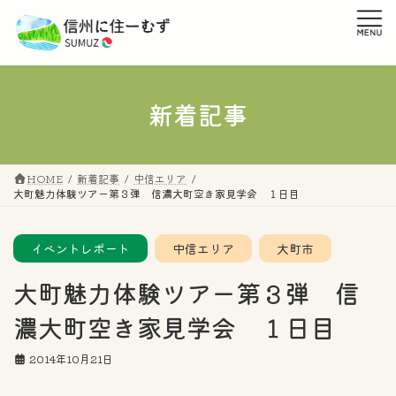
コ
ナ
ン
ビ
テ
ゲ
ン
ー
ツ
シ
へ
ョ
新着記事
ス
ン
キ
に
ッ
移
プ
動
HOME
新着記事
中信エリア
大町魅力体験ツアー第３弾 信濃大町空き家見学会 １日目
イベントレポート
中信エリア
大町市
大町魅力体験ツアー第３弾 信
濃大町空き家見学会 １日目
2014年10月21日