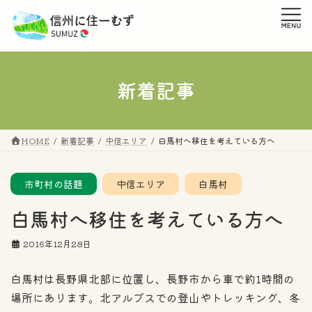
コ
ナ
ン
ビ
テ
ゲ
ン
ー
ツ
シ
へ
ョ
新着記事
ス
ン
キ
に
ッ
移
プ
動
HOME
新着記事
中信エリア
白馬村へ移住を考えている方へ
市町村の話題
中信エリア
白馬村
白馬村へ移住を考えている方へ
2016年12月28日
白馬村は長野県北部に位置し、長野市から車で約1時間の
場所にあります。北アルプスでの登山やトレッキング、冬