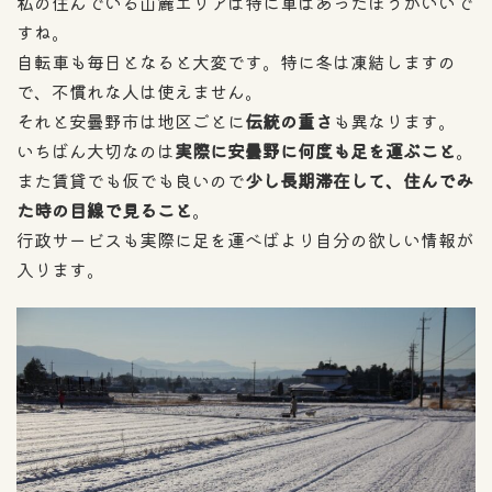
私の住んでいる山麓エリアは特に車はあったほうがいいで
すね。
自転車も毎日となると大変です。特に冬は凍結しますの
で、不慣れな人は使えません。
それと安曇野市は地区ごとに
伝統の重さ
も異なります。
いちばん大切なのは
実際に安曇野に何度も足を運ぶこと
。
また賃貸でも仮でも良いので
少し長期滞在して、住んでみ
た時の目線で見ること
。
行政サービスも実際に足を運べばより自分の欲しい情報が
入ります。