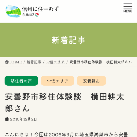
コ
ナ
ン
ビ
テ
ゲ
ン
ー
ツ
シ
へ
ョ
新着記事
ス
ン
キ
に
ッ
移
プ
動
HOME
新着記事
中信エリア
安曇野市移住体験談 横田耕太郎さん
移住者の声
中信エリア
安曇野市
安曇野市移住体験談 横田耕太
郎さん
2013年12月2日
こんにちは！今回は2006年9月に埼玉県鴻巣市から安曇